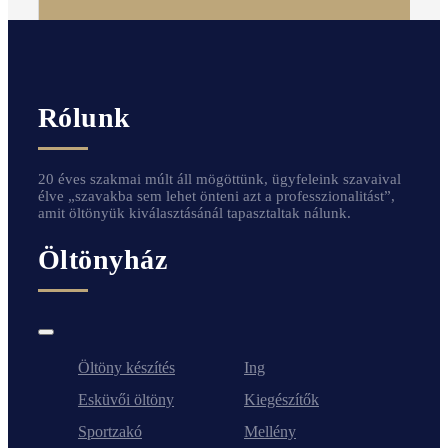
Rólunk
20 éves szakmai múlt áll mögöttünk, ügyfeleink szavaival
élve „szavakba sem lehet önteni azt a professzionalitást”,
amit öltönyük kiválasztásánál tapasztaltak nálunk.
Öltönyház
Toggle
Navigation
Öltöny készítés
Ing
Esküvői öltöny
Kiegészítők
Sportzakó
Mellény