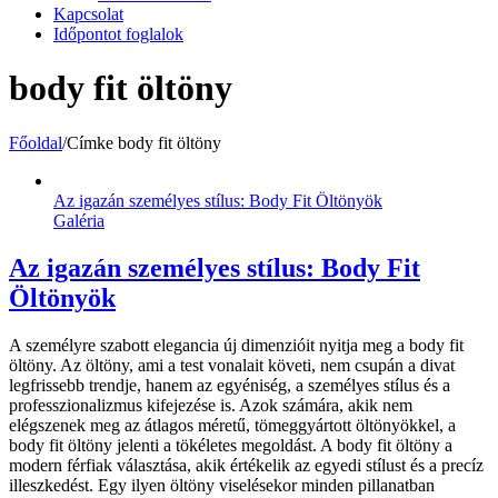
Kapcsolat
Időpontot foglalok
body fit öltöny
Főoldal
/
Címke
body fit öltöny
Az igazán személyes stílus: Body Fit Öltönyök
Galéria
Az igazán személyes stílus: Body Fit
Öltönyök
A személyre szabott elegancia új dimenzióit nyitja meg a body fit
öltöny. Az öltöny, ami a test vonalait követi, nem csupán a divat
legfrissebb trendje, hanem az egyéniség, a személyes stílus és a
professzionalizmus kifejezése is. Azok számára, akik nem
elégszenek meg az átlagos méretű, tömeggyártott öltönyökkel, a
body fit öltöny jelenti a tökéletes megoldást. A body fit öltöny a
modern férfiak választása, akik értékelik az egyedi stílust és a precíz
illeszkedést. Egy ilyen öltöny viselésekor minden pillanatban