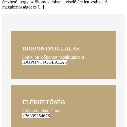
érezhető, hogy az öltöny valóban a viselőjére lett szabva. A
magabiztosságot és [...]
IDŐPONTFOGLALÁS
Foglaljon időpontot naptárunkban!
IDŐPONTFOGLALÁS
ELÉRHETŐSÉG
Hívjon minket bátran!
+36309354676