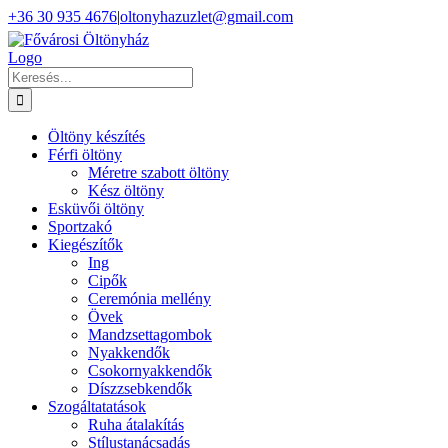
Kihagyás
+36 30 935 4676
|
oltonyhazuzlet@gmail.com
Facebook
Instagram
Keresés...
Öltöny készítés
Férfi öltöny
Méretre szabott öltöny
Kész öltöny
Esküvői öltöny
Sportzakó
Kiegészítők
Ing
Cipők
Ceremónia mellény
Övek
Mandzsettagombok
Nyakkendők
Csokornyakkendők
Díszzsebkendők
Szogáltatatások
Ruha átalakítás
Stílustanácsadás