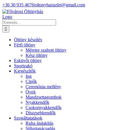
Kihagyás
+36 30 935 4676
|
oltonyhazuzlet@gmail.com
Facebook
Instagram
Keresés...
Öltöny készítés
Férfi öltöny
Méretre szabott öltöny
Kész öltöny
Esküvői öltöny
Sportzakó
Kiegészítők
Ing
Cipők
Ceremónia mellény
Övek
Mandzsettagombok
Nyakkendők
Csokornyakkendők
Díszzsebkendők
Szogáltatatások
Ruha átalakítás
Stílustanácsadás