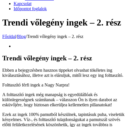
Kapcsolat
Időpontot foglalok
Trendi vőlegény ingek – 2. rész
Főoldal
/
Blog
/
Trendi vőlegény ingek – 2. rész
View
Larger
Image
Trendi vőlegény ingek – 2. rész
Ebben a bejegyzésben hasznos tippeket olvashat tökéletes ing
kiválasztásához, illetve azt is eláruljuk, mitől lesz egy ing folttaszító.
Folttaszító férfi ingek a Nagy Narpra!
A folttaszító ingek még manapság is egyedülállóak és
különlegességnek számítanak – válasszon Ön is ilyen darabot az
esküvőjére, hogy biztosan elkerüljea kellemetlen pillanatokat!
Ezek az ingek 100% pamutból készülnek, tapintásuk puha, viseletük
kényelmes. Víz-, és folttaszító tulajdonságukat a pamutszál szövés
előtti felületkezelésének köszönhetik, így az ingek továbbra is