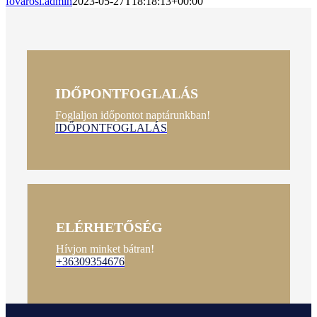
fovarosi.admin
2023-05-27T18:18:13+00:00
IDŐPONTFOGLALÁS
Foglaljon időpontot naptárunkban!
IDŐPONTFOGLALÁS
ELÉRHETŐSÉG
Hívjon minket bátran!
+36309354676