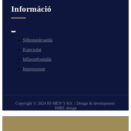
Információ
Toggle
Navigation
Stílustanácsadás
Kapcsolat
Időpontfoglalás
Impresszum
Copyright © 2024 RI-MEN’S Kft. | Design & development:
IMRE design